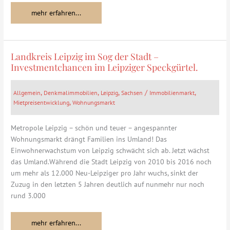
mehr erfahren...
Landkreis Leipzig im Sog der Stadt –
Landkreis
Investmentchancen im Leipziger Speckgürtel.
Leipzig
im
Sog
,
,
,
/
,
Allgemein
Denkmalimmobilien
Leipzig
Sachsen
Immobilienmarkt
der
,
Mietpreisentwicklung
Wohnungsmarkt
Stadt
–
Metropole Leipzig – schön und teuer – angespannter
Investmentchancen
Wohnungsmarkt drängt Familien ins Umland! Das
im
Einwohnerwachstum von Leipzig schwächt sich ab. Jetzt wächst
Leipziger
das Umland.Während die Stadt Leipzig von 2010 bis 2016 noch
Speckgürtel.
um mehr als 12.000 Neu-Leipziger pro Jahr wuchs, sinkt der
Zuzug in den letzten 5 Jahren deutlich auf nunmehr nur noch
rund 3.000
mehr erfahren...