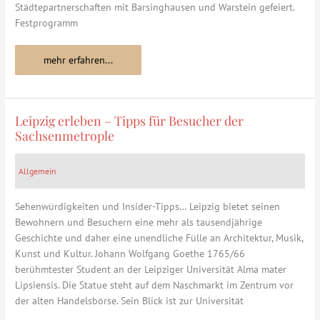
Städtepartnerschaften mit Barsinghausen und Warstein gefeiert.
Festprogramm
mehr erfahren...
Leipzig erleben – Tipps für Besucher der
Leipzig
Sachsenmetrople
erleben
–
Tipps
Allgemein
für
Besucher
Sehenwürdigkeiten und Insider-Tipps… Leipzig bietet seinen
der
Bewohnern und Besuchern eine mehr als tausendjährige
Sachsenmetrople
Geschichte und daher eine unendliche Fülle an Architektur, Musik,
Kunst und Kultur. Johann Wolfgang Goethe 1765/66
berühmtester Student an der Leipziger Universität Alma mater
Lipsiensis. Die Statue steht auf dem Naschmarkt im Zentrum vor
der alten Handelsbörse. Sein Blick ist zur Universität