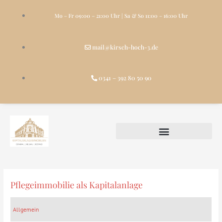
Zum
Inhalt
Mo – Fr 09:00 – 21:00 Uhr | Sa & So 11:00 – 16:00 Uhr
springen
mail@kirsch-hoch-3.de
0341 – 392 80 50 90
Pflegeimmobilie als Kapitalanlage
Pflegeimmobilie
als
Kapitalanlage
Allgemein