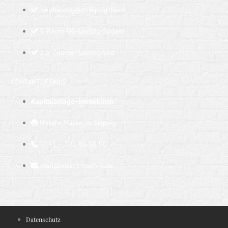
Neubauobjekt Leipzig-Nord
5-Raum-DG-Leipzig-Südost
2,5-Zimmer-Leipzig-Süd
KONTAKTDETAILS
Kapitalanlage–Immobilien
Unsere Makler in Leipzig
0341 – 392 80 50 90
mail@kirsch-hoch-3.de
Datenschutz