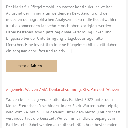
Der Markt für Pflegeimmobilien wächst kontinuierlich weiter.
Aufgrund der immer älter werdenden Bevölkerung und der
neuesten demographischen Analysen müssen die Bedarfszahlen
für die kommenden Jahrzehnte noch oben korrigiert werden.
Dabei bestehen schon jetzt regionale Versorgunglücken und
Engpässe bei der Unterbringung pflegebedürftiger alter
Menschen. Eine Investition in eine Pflegeimmobilie stellt daher
ein sorgsam geprüftes und relativ […]
mehr erfahren...
Allgemein
,
Wurzen
/
AfA
,
Denkmalwohnung
,
Kfw
,
Parkfest
,
Wurzen
Parkfest
in
Wurzen bei Leipzig veranstaltet das Parkfest 2022 unter dem
Wurzen
Motto: Freundschaft verbindet. In der Stadt Wurzen nahe Leipzig
bei
wird vom 24. bis 26. Juni gefeiert. Unter dem Motto „Freundschaft
Leipzig
verbindet“ lädt die Keisstadt Wurzen im Landkreis Leipzig zum
2022
Parkfest ein. Dabei werden auch die seit 30 Jahren bestehenden