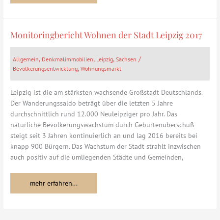
Monitoringbericht Wohnen der Stadt Leipzig 2017
Monitoringbericht
Wohnen
der
,
,
,
/
Allgemein
Denkmalimmobilien
Leipzig
Sachsen
Stadt
,
Bevölkerungsentwicklung
Wohnungsmarkt
Leipzig
2017
Leipzig ist die am stärksten wachsende Großstadt Deutschlands.
Der Wanderungssaldo beträgt über die letzten 5 Jahre
durchschnittlich rund 12.000 Neuleipziger pro Jahr. Das
natürliche Bevölkerungswachstum durch Geburtenüberschuß
steigt seit 3 Jahren kontinuierlich an und lag 2016 bereits bei
knapp 900 Bürgern. Das Wachstum der Stadt strahlt inzwischen
auch positiv auf die umliegenden Städte und Gemeinden,
mehr erfahren...