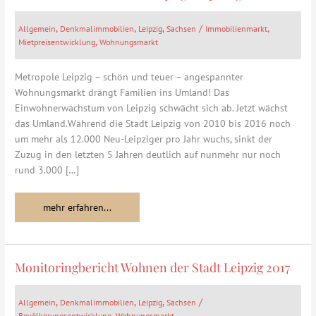
im
Sog
,
,
,
/
,
Allgemein
Denkmalimmobilien
Leipzig
Sachsen
Immobilienmarkt
der
,
Mietpreisentwicklung
Wohnungsmarkt
Stadt
–
Metropole Leipzig – schön und teuer – angespannter
Investmentchancen
Wohnungsmarkt drängt Familien ins Umland! Das
im
Einwohnerwachstum von Leipzig schwächt sich ab. Jetzt wächst
Leipziger
das Umland.Während die Stadt Leipzig von 2010 bis 2016 noch
Speckgürtel.
um mehr als 12.000 Neu-Leipziger pro Jahr wuchs, sinkt der
Zuzug in den letzten 5 Jahren deutlich auf nunmehr nur noch
rund 3.000 […]
mehr erfahren...
Monitoringbericht Wohnen der Stadt Leipzig 2017
Monitoringbericht
Wohnen
der
,
,
,
/
Allgemein
Denkmalimmobilien
Leipzig
Sachsen
Stadt
,
Bevölkerungsentwicklung
Wohnungsmarkt