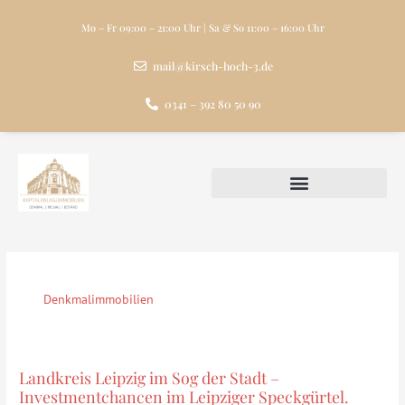
Zum
Inhalt
Mo – Fr 09:00 – 21:00 Uhr | Sa & So 11:00 – 16:00 Uhr
springen
mail@kirsch-hoch-3.de
0341 – 392 80 50 90
Denkmalimmobilien
Landkreis Leipzig im Sog der Stadt –
Landkreis
Investmentchancen im Leipziger Speckgürtel.
Leipzig