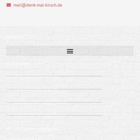
mail@denk-mal-kirsch.de
SITEMAP
QUICKLINKS
Denkmalimmobilien Leipzig
Denkmalobjekt Wurzen
Neubauobjekt Leipzig-Nord
5-Raum-DG-Leipzig-Südost
2,5-Zimmer-Leipzig-Süd