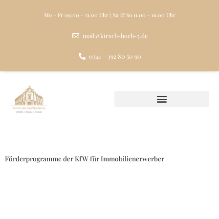
Zum
Inhalt
Mo – Fr 09:00 – 21:00 Uhr | Sa & So 11:00 – 16:00 Uhr
springen
mail@kirsch-hoch-3.de
0341 – 392 80 50 90
Förderprogramme der KfW für Immobilienerwerber